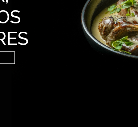
OS
RES