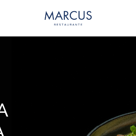
Marcus
A
,