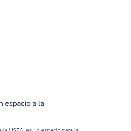
on espacio a
la
e la USFQ, es un espacio para la