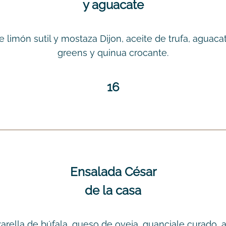
y aguacate
e limón sutil y mostaza Dijon, aceite de trufa, agua
greens y quinua crocante.
16
Ensalada César
de la casa
rella de búfala, queso de oveja, guanciale curado,