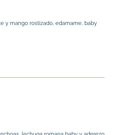
cate y mango rostizado, edamame, baby
 anchoas, lechuga romana baby y aderezo