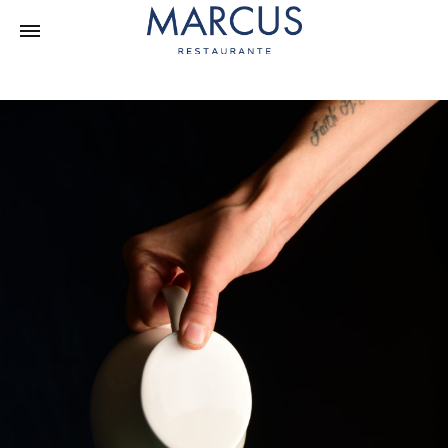
Fricassée
de
Calabaza
13
DE
SEPTIEMBRE
DE
2022
COMENTARIOS
DESACTIVADOS
EN
FRICASSÉE
DE